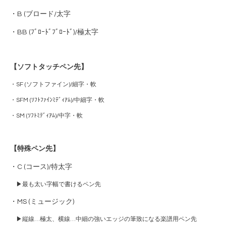
・B (ブロード/太字
・BB (ﾌﾞﾛｰﾄﾞﾌﾞﾛｰﾄﾞ)/極太字
【ソフトタッチペン先】
・SF (ソフトファイン)/細字・軟
・SFM (ｿﾌﾄﾌｧｲﾝﾐﾃﾞｨｱﾑ)/中細字・軟
・SM (ｿﾌﾄﾐﾃﾞｨｱﾑ)/中字・軟
【特殊ペン先】
・C (コース)/特太字
▶︎
最も太い字幅で書けるペン先
・MS (ミュージック)
▶︎
縦線…極太、横線…中細の強いエッジの筆致になる楽譜用ペン先