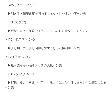
・WA (ウェーバリー)
▶︎
利き手・筆記角度を問わずフィットしやすい中字ペン先
・SU (スタブ)
▶︎
縦線…太字、横線…細字でエッジのある筆致になるペン先
・PO (ポスティング)
▶︎
より均一に、より制御しやすくなった極細字ペン先
・FA (フォルカン)
▶︎
最も柔らかい毛筆タッチの人気ペン先
・S (シグネチャー)
▶︎
縦線…極太、横線…中字で、極めてなめらか且つまろやかな筆致になる
ペン先