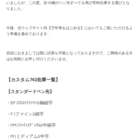
いましたが、この度、全16種のペン先すべてを再び常時在庫する運びとな
りました。
今後、当ウェブサイト内【万年筆をはじめる】においてもご覧いただけるよ
う準備を進めております。
店頭におきましては既に試筆も可能となっておりますので、ご興味のある方
はお気軽にお申し付けくださいませ。
【カスタム742在庫一覧】
【スタンダードペン先】
・EF (ｴｷｽﾄﾗﾌｧｲﾝ)/極細字
・F (ファイン)/細字
・FM (ﾌｧｲﾝﾐﾃﾞｨｱﾑ)/中細字
・M (ミディアム)/中字