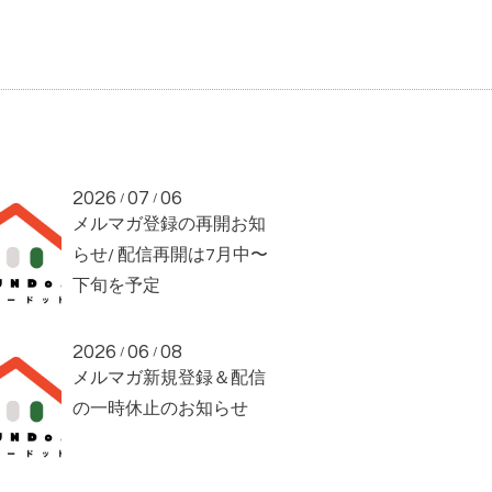
2026
07
06
/
/
メルマガ登録の再開お知
らせ/ 配信再開は7月中〜
下旬を予定
2026
06
08
/
/
メルマガ新規登録＆配信
の一時休止のお知らせ