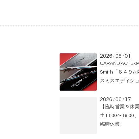
2026
08
01
/
/
CARAND‘ACHE×P
Smith「８４９/
スミスエディション
2026
06
17
/
/
【臨時営業＆休業】
土11:00〜19:00
臨時休業