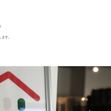
の
します。