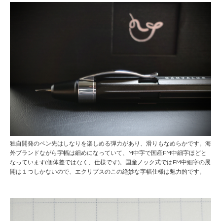
独自開発のペン先はしなりを楽しめる弾力があり、滑りもなめらかです。海
外ブランドながら字幅は細めになっていて、M中字で国産FM中細字ほどと
なっています(個体差ではなく、仕様です)。国産ノック式ではFM中細字の展
開は１つしかないので、エクリプスのこの絶妙な字幅仕様は魅力的です。