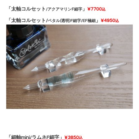
「太軸コルセット
」
¥7700
/アクアマリンF細字
込
「太軸コルセット/
」
¥4950
ペタル(透明)F細字/EF極細
込
「細軸mini/ラムネF細字」
¥3850
込