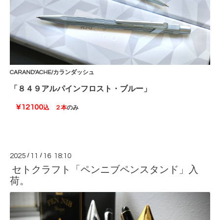
CARAND’ACHE/カランダッシュ
「８４９アルパインフロスト・ブルー」
¥12100
込
２本
のみ
2025
/
11
/
16 18:10
セトクラフト「ペンニブペンスタンド」入
荷。