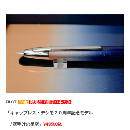
PILOT
1
8金
限定品 F細字/1本のみ
「キャップレス・デシモ２０周年記念モデル
/ 夜明けの星空」
¥49500込