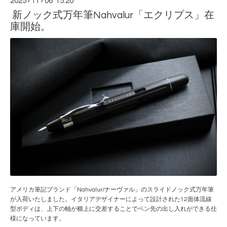
2025
/
11
/
06 15:20
新ノック式万年筆Nahvalur「エクリプス」在
庫開始。
アメリカ筆記ブランド「Nahvalur/ナーヴァル」のスライドノック式万年筆
が入荷いたしました。イタリアデザイナーによって設計された12面体流線
型ボディは、上下の軸が櫛上に交差することでペン先の出し入れができる仕
様になっています。