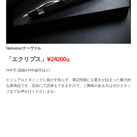
Nahvalur/ナーヴァル
「エクリプス」
¥24200
込
M中字 (国産FM中細字ほど)
ビジュアルとギミックに負けず劣らず、筆記性能にも驚きが詰まった魅力的
な新商品です。店頭にて試筆もできますので、ご興味のある方はぜひスタッ
フまでお声がけくださいませ。