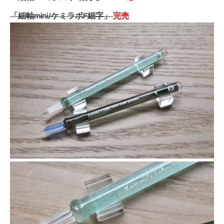
「細軸mini/ケミラボF細字」
完売