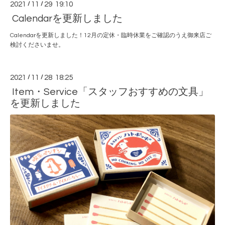
2021
/
11
/
29 19:10
Calendarを更新しました
Calendarを更新しました！12月の定休・臨時休業をご確認のうえ御来店ご
検討くださいませ。
2021
/
11
/
28 18:25
Item・Service「スタッフおすすめの文具」
を更新しました