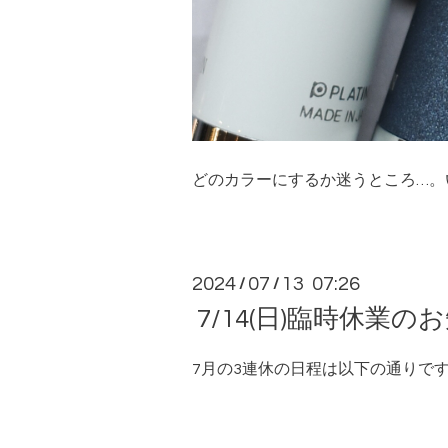
どのカラーにするか迷うところ…。
2024
07
13 07:26
/
/
7/14(日)臨時休業の
7月の3連休の日程は以下の通りで