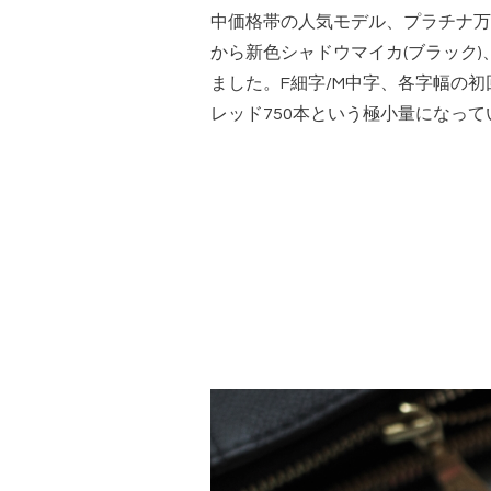
中価格帯の人気モデル、プラチナ万年筆
から新色シャドウマイカ(ブラック
ました。F細字/M中字、各字幅の初
レッド750本という極小量になって