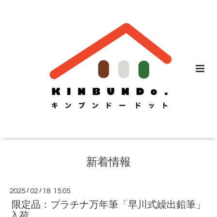
新着情報
2025
/
02
/
18 15:05
限定品：プラチナ万年筆「早川式繰出鉛筆」
入荷。