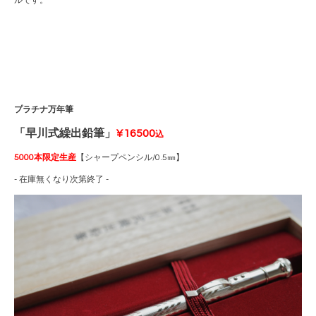
ルです。
プラチナ万年筆
「早川式繰出鉛筆」
¥16500
込
5000本限定生産
【シャープペンシル/0.5㎜】
- 在庫無くなり次第終了 -