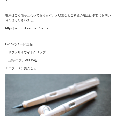
在庫はごく僅かとなっております。お取置などご希望の場合は事前にお問い
合わせくださいませ。
https://kinbundodot.com/contact
LAMY/ラミー限定品
「サファリホワイトクリップ
/漢字ニブ」¥7920込
＊ニブ＝ペン先のこと