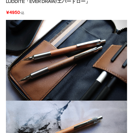
LUDDITE「EVER DRAW/エバードロー
」
¥4950
-
込