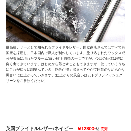
最高級レザーとして知られるブライドルレザー。国立商店さんではすべて英
国産を採用し、日本国内で職人が制作しています。塗り込まれたワックス成
分が表面に現れたブルーム(白い粉)も特徴の一つですが、今回の個体は特に
良く出てきています。はじめから落とすこともできますが、使っていくうち
にこれが徐々に馴染んでいき、艶色が濃く深まってやがて圧巻のなめらかな
風合いに仕上がっていきます。(仕上がりの風合いは以下ブリティッシュグ
リーンをご参照ください)
英国ブライドルレザー/ネイビー
¥12800-
込
完売