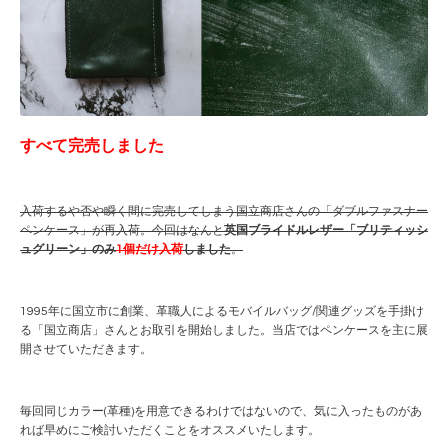
すべて完売しました
入荷するや否や瞬く間に完売してしまう国立商店さんの「ダブルファスナー
ペンケース」が再入荷。今回はなんと
英国ブライドルレザー「ブリティッシ
ュグリーン」のみ
1個だけ入荷
しました
。
1995年に国立市に創業、革職人によるモバイルバッグ/関連グッズを手掛け
る「国立商店」さんとお取引を開始しました。当店ではペンケースを主に展
開させていただきます。
毎回同じカラー(革種)を用意できるわけではないので、気に入ったものがあ
れば早めにご検討いただくことをオススメいたします。