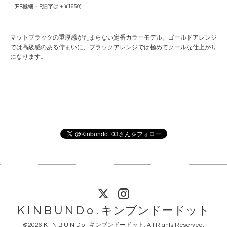
(EF極細・F細字は＋¥1650)
マットブラックの重厚感がたまらない定番カラーモデル。ゴールドアレンジ
では高級感のある佇まいに、ブラックアレンジでは極めてクールな仕上がり
になります。
K I N B U N D o . キンブンドードット
©2026
K I N B U N D o . キンブンドードット
. All Rights Reserved.