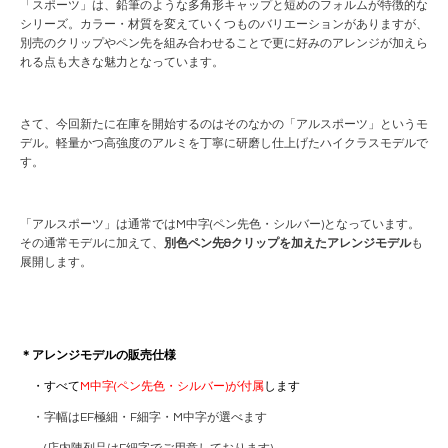
「スポーツ」は、鉛筆のような多角形キャップと短めのフォルムが特徴的な
シリーズ。カラー・材質を変えていくつものバリエーションがありますが、
別売のクリップやペン先を組み合わせることで更に好みのアレンジが加えら
れる点も大きな魅力となっています。
さて、今回新たに在庫を開始するのはそのなかの「アルスポーツ」というモ
デル。軽量かつ高強度のアルミを丁寧に研磨し仕上げたハイクラスモデルで
す。
「アルスポーツ」は通常ではM中字(ペン先色・シルバー)となっています。
その通常モデルに加えて、
別色ペン先&クリップを加えたアレンジモデル
も
展開します。
＊アレンジモデルの販売仕様
・すべて
M中字(ペン先色・シルバー)が付属
します
・字幅はEF極細・F細字・M中字が選べます