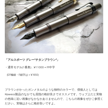
「アルスポーツ グレー"チタンブラウン“
」
・通常モデル(1番奥)…¥11000＝M中字
(EF極細・F細字は＋¥1650)
ブラウンがかったガンメタルのような独特のカラーで、僕個人としては
Kaweco製品のなかでも屈指の格好良さでオススメです。ウェブ上だと実物
の色味に近い画像がなかなかありませんので、こちらの画像をぜひご参照く
ださい。実物はさらに格好良いですよ。