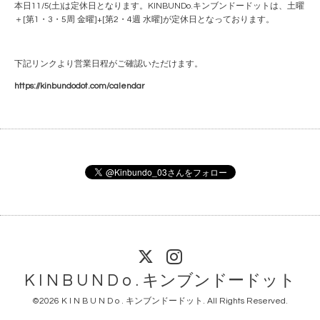
本日11/5(土)は定休日となります。KINBUNDo.キンブンドードットは、土曜
＋[第1・3・5周 金曜]+[第2・4週 水曜]が定休日となっております。
下記リンクより営業日程がご確認いただけます。
https://kinbundodot.com/calendar
K I N B U N D o . キンブンドードット
©2026
K I N B U N D o . キンブンドードット
. All Rights Reserved.