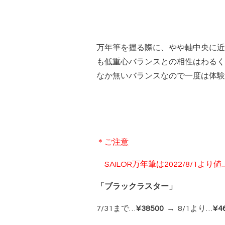
万年筆を握る際に、やや軸中央に近
も低重心バランスとの相性はわるく
なか無いバランスなので一度は体験
＊ご注意
SAILOR万年筆は2022/8/1より
「
ブラックラスター」
7/31まで…
¥38500
→ 8/1より…
¥4