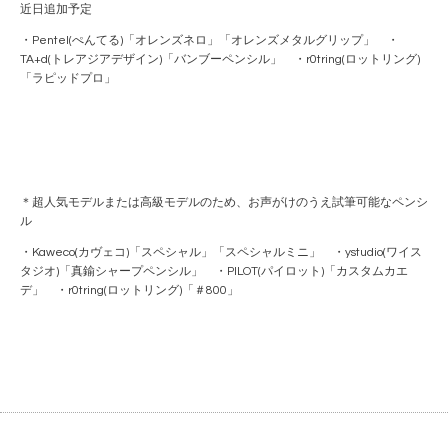
近日追加予定
・Pentel(ぺんてる)「オレンズネロ」「オレンズメタルグリップ」 ・
TA+d(トレアジアデザイン)「バンブーペンシル」 ・r0tring(ロットリング)
「ラピッドプロ」
＊超人気モデルまたは高級モデルのため、お声がけのうえ試筆可能なペンシ
ル
・Kaweco(カヴェコ)「スペシャル」「スペシャルミニ」 ・ystudio(ワイス
タジオ)「真鍮シャープペンシル」 ・PILOT(パイロット)「カスタムカエ
デ」 ・r0tring(ロットリング)「＃800」