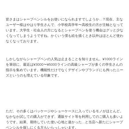
皆さまはシャープペンシルをお使いになられますでしようか…？現在、主な
ユーザー様はやはり学生さんで、小学校高学年〜高校生の方が主軸となって
います。大学生・社会人の方になるとシャープペンを使う機会はグッと少な
くなってしまうようですね。かくいう僕も絵を描くとき以外はほとんど使わ
なくなっております。
しかしながらシャープペンの人気は止まることを知りません。¥1000ライン
を筆頭に、最近は¥3000〜¥5000ラインの高級シャープが多くの学生さんの
指示を集めています。機能性だけでなくデザインやブランドにも拘ったニー
ズというのも増えている印象です。
ただ、その多くはパッケージやショーケースに入っているモノがほとんど。
なかなか試しての購入ができず、通販サイト等を利用してのご購入も多いよ
うです。結果、期待していた使い心地と違かった…と当店へ新たにシャープ
ペンシルを探しにくる方もいらっしゃいます。