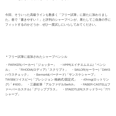
今回、そういった高級ラインも数多く「フリー試筆」に新たに加わりまし
た。巷で「書きやすい！」と評判のシャープペンが、果たしてご自身の手に
フィットするのかどうか…ぜひ一度試しにいらしてみてください。
＊フリー試筆に追加されたシャープペンシル
・PARKER(パーカー)「ジョッター」 ・HMM(エイチエムエム)「ペンシ
ル」 ・「RHODIA(ロディア)「スクリプト」 ・SAILOR(セーラー)「DAKS
ハウスチェック」 ・Bernarld(バーナード)「サンスケシャープ」 ・
TWSBI(ツイスビー)「プレシジョン 格納式/固定式」 ・r0tring(ロットリン
グ)「＃600」 ・三菱鉛筆「アルファゲルSwitch」 ・FABER-CASTELL(フ
ァーバーカステル)「グリッププラス」 ・STAEDTLER(ステッドラー)「771
シャープ」