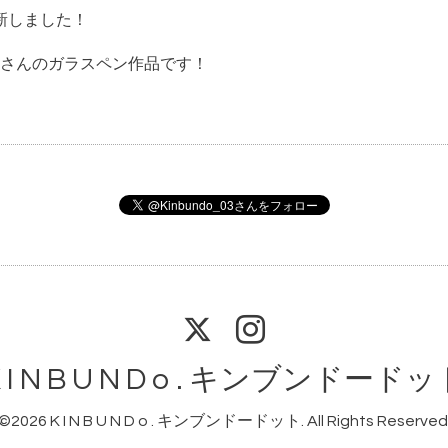
更新しました！
さんのガラスペン作品です！
 I N B U N D o . キンブンドード
©2026
K I N B U N D o . キンブンドードット
. All Rights Reserved