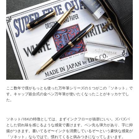
ここ数年で僕がもっとも使った万年筆シリーズの１つがこの「ソネット」で
す。キャップ嵌合式の金ペン万年筆が使いたくなったことがキッカケでし
た。
ソネット/18Kの特徴としては、まずインクフローが抜群にいい。ズバズバ
とした切れ味を感じるような感覚で書けます。ペン先も弾力があり、字に抑
揚がつきます。書いてるぞ〜インクを消費しているぞ〜という豪快な感覚が
「ソネット」ならではで、慣れてくると病みつきになってしまいます。