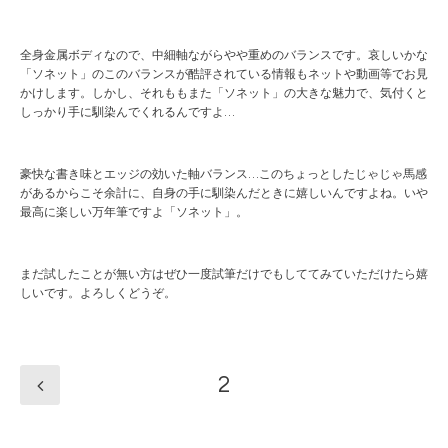
全身金属ボディなので、中細軸ながらやや重めのバランスです。哀しいかな
「ソネット」のこのバランスが酷評されている情報もネットや動画等でお見
かけします。しかし、それももまた「ソネット」の大きな魅力で、気付くと
しっかり手に馴染んでくれるんですよ…
豪快な書き味とエッジの効いた軸バランス…このちょっとしたじゃじゃ馬感
があるからこそ余計に、自身の手に馴染んだときに嬉しいんですよね。いや
最高に楽しい万年筆ですよ「ソネット」。
まだ試したことが無い方はぜひ一度試筆だけでもしててみていただけたら嬉
しいです。よろしくどうぞ。
2