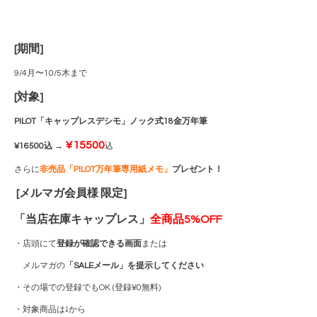
[期間]
9/4月〜10/5木まで
[対象]
PILOT「キャップレスデシモ」ノック式18金万年筆
¥15500
¥16500込
→
込
さらに
非売品「PILOT万年筆専用紙メモ」
プレゼント！
[メルマガ会員様 限定]
「当店在庫キャップレス」
全商品5%OFF
・店頭にて
登録が確認できる画面
または
メルマガの
「SALEメール」を提示してください
・その場での登録でもOK (登録¥0無料)
・対象商品は↓から