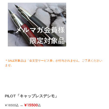
＊SALE対象品は「金文堂サービス券」が付与されません、ご了承ください
ませ。
PILOT「キャップレスデシモ」
→
¥15500
¥16500
込
込