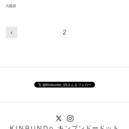
方眼罫
2
K I N B U N D o . キンブンドードット