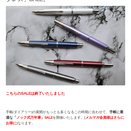
こちらのSALEは終了いたしました
手帳(ダイアリー)の展開がもっとも多くなるこの時期に合わせて、
手帳に最
適な「
ノック式万年筆
」
SALE
を開催いたします。[
メルマガ会員様はさらに
お得に
]なります。