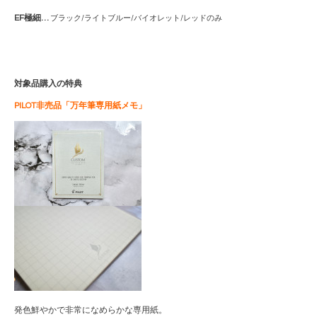
EF極細…
ブラック/ライトブルー/
バイオレット/レッドのみ
対象品購入の特典
PILOT非売品「万年筆専用紙メモ」
発色鮮やかで非常になめらかな専用紙。