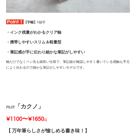
Point！
【字幅】
F細字
・インク残量がわかるクリア軸
・携帯しやすいスリム＆軽量型
・筆記感が手に伝わり細かな筆記がしやすい
軸だけでなくペン先も細長い仕様で、筆記線が確認しやすく書いている感触も手元
によく伝わるので細かな筆記がしやすいモデルです。
「カクノ
」
PILOT
¥1100〜¥1650
込
【 万年筆らしさが愉しめる書き味！】