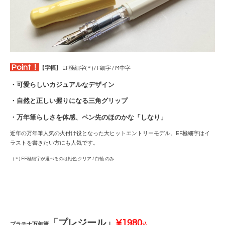
Point！
【字幅】
EF極細字(＊) / F細字 / M中字
・可愛らしいカジュアルなデザイン
・自然と正しい握りになる三角グリップ
・万年筆らしさを体感、ペン先のほのかな「しなり」
近年の万年筆人気の火付け役となった大ヒットエントリーモデル。EF極細字はイ
ラストを書きたい方にも人気です。
（＊) EF極細字が選べるのは軸色 クリア / 白軸 のみ
「プレジール
」
¥1980
プラチナ万年筆
込