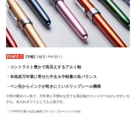
Point！
【字幅】
F細字 / M中字(＊)
・コントラスト豊かで高見えするアルミ軸
・本格派万年筆に寄せた中太＆中軽量の良バランス
・ペン先からインクが乾きにくいスリップシール機構
小型の硬めペン先で、万年筆に不慣れな方でも筆記線のコントロールがしやすいモ
デル。名入れギフトとしても人気です。
（＊) M中字が選べるのは軸色 ブラック / ブルー / レッド のみ