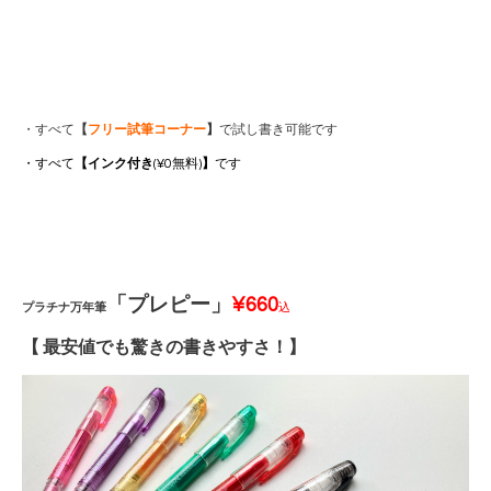
・すべて
【
フリー試筆コーナー
】
で試し書き可能です
・すべて
【インク付き
(¥0無料)
】
です
「プレピー
」
¥66
0
プラチナ万年筆
込
【 最安値でも驚きの書きやすさ！】