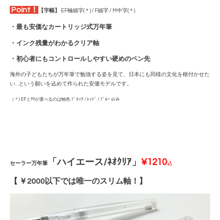
Point！
【字幅】
EF極細字(＊) / F細字 / M中字(＊)
・最も安価なカートリッジ式万年筆
・インク残量がわかるクリア軸
・初心者にもコントロールしやすい硬めのペン先
海外の子どもたちが万年筆で勉強する姿を見て、日本にも同様の文化を根付かせた
い…という願いを込めて作られた安価モデルです。
（＊) EFとMが選べるのは軸色 ﾌﾞﾗｯｸ / ﾚｯﾄﾞ / ﾌﾞﾙｰ のみ
「ハイエース/ﾈｵｸﾘｱ
」
¥1210
セーラー万年筆
込
【 ￥2000以下では唯一の
スリム軸！】